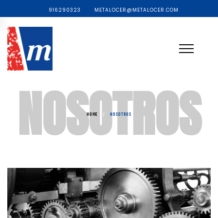
916290323
METALOCER@METALOCER.COM
NOSOTROS
HOME
/
NOSOTROS